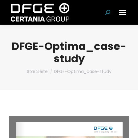
Suchen:
DFGE-Optima_case-
study
Du bist hier:
Startseite
DFGE-Optima_case-study