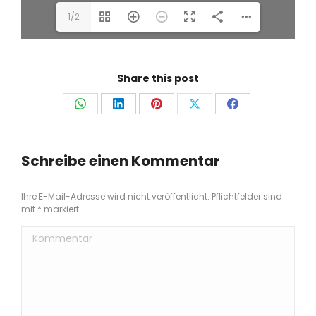
1/2
Share this post
Auf
Auf
Auf
Auf
Auf
WhatsApp
LinkedIn
Pinterest
X
Facebook
teilen
teilen
teilen
teilen
teilen
Schreibe einen Kommentar
Ihre E-Mail-Adresse wird nicht veröffentlicht. Pflichtfelder sind
mit
*
markiert.
Kommentar