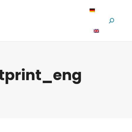
oftware
News
Über Uns
Suchen:
tprint_eng