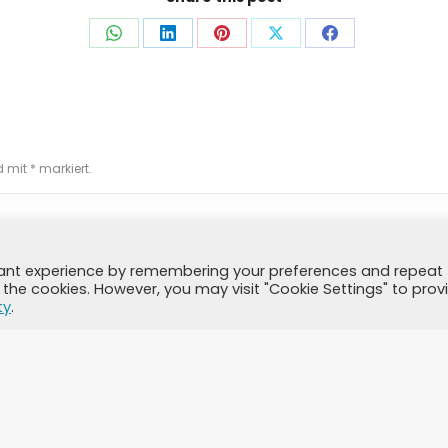
Auf
Auf
Auf
Auf
Auf
WhatsApp
LinkedIn
Pinterest
X
Facebook
teilen
teilen
teilen
teilen
teilen
nd mit
*
markiert.
vant experience by remembering your preferences and repeat
all the cookies. However, you may visit "Cookie Settings" to prov
ty
.