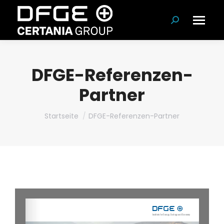
Suchen:
DFGE-Referenzen-
Partner
Du bist hier:
Startseite
DFGE-Referenzen-Partner