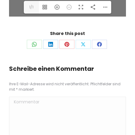
1/1
Share this post
Auf
Auf
Auf
Auf
Auf
WhatsApp
LinkedIn
Pinterest
X
Facebook
teilen
teilen
teilen
teilen
teilen
Schreibe einen Kommentar
Ihre E-Mail-Adresse wird nicht veröffentlicht. Pflichtfelder sind
mit
*
markiert.
Kommentar