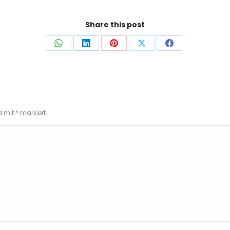
Share this post
Auf
Auf
Auf
Auf
Auf
WhatsApp
LinkedIn
Pinterest
X
Facebook
teilen
teilen
teilen
teilen
teilen
nd mit
*
markiert.