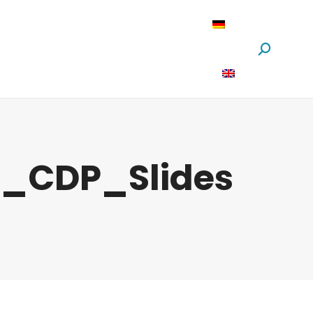
oftware
News
Über Uns
Suchen:
1_CDP_Slides