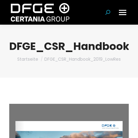
Suchen:
DFGE_CSR_Handbook_
Du bist hier:
Startseite
DFGE_CSR_Handbook_2019_LowRes