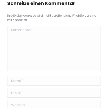
teilen
teilen
teilen
teilen
teilen
Schreibe einen Kommentar
Ihre E-Mail-Adresse wird nicht veröffentlicht. Pflichtfelder sind
mit
*
markiert.
Kommentar
Name *
E-Mail *
Website