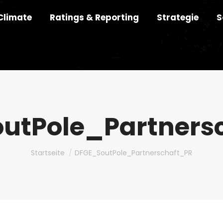
Climate
Ratings & Reporting
Strategie
S
utPole_Partners
Du bist hier:
Startseite
DFGE_SoutPole_Partnerschaft_PR