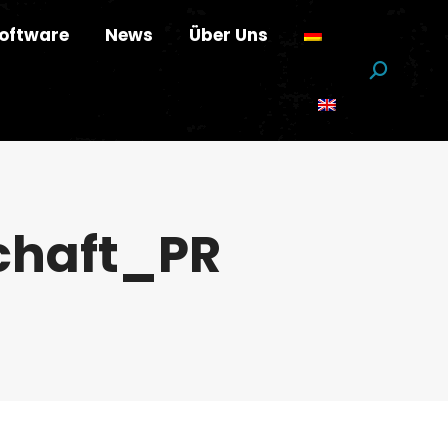
oftware
News
Über Uns
Suchen:
chaft_PR