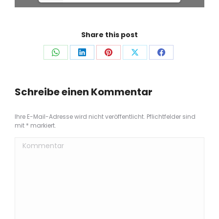
Share this post
Auf
Auf
Auf
Auf
Auf
WhatsApp
LinkedIn
Pinterest
X
Facebook
teilen
teilen
teilen
teilen
teilen
Schreibe einen Kommentar
Ihre E-Mail-Adresse wird nicht veröffentlicht. Pflichtfelder sind
mit
*
markiert.
Kommentar