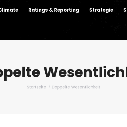
Climate
Ratings & Reporting
Strategie
S
pelte Wesentlich
Du bist hier:
Startseite
Doppelte Wesentlichkeit