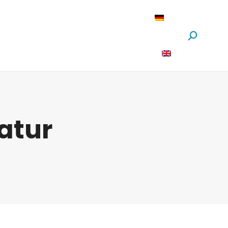
oftware
News
Über Uns
Suchen:
atur