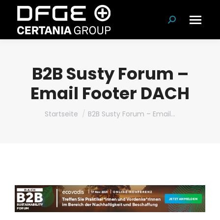
Suchen:
B2B Susty Forum –
Email Footer DACH
Du bist hier:
Startseite
B2B Susty Forum – Email…