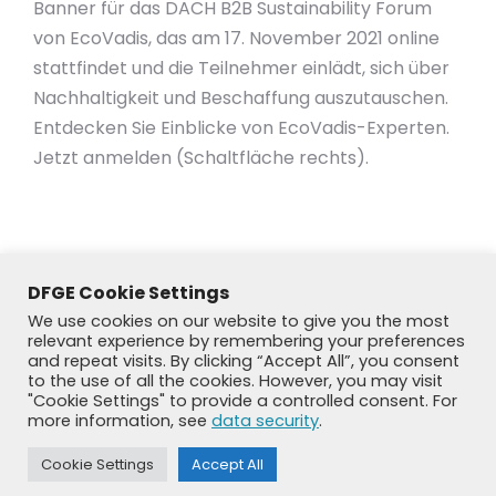
Banner für das DACH B2B Sustainability Forum
von EcoVadis, das am 17. November 2021 online
stattfindet und die Teilnehmer einlädt, sich über
Nachhaltigkeit und Beschaffung auszutauschen.
Entdecken Sie Einblicke von EcoVadis-Experten.
Jetzt anmelden (Schaltfläche rechts).
DFGE Cookie Settings
We use cookies on our website to give you the most
relevant experience by remembering your preferences
and repeat visits. By clicking “Accept All”, you consent
to the use of all the cookies. However, you may visit
"Cookie Settings" to provide a controlled consent. For
more information, see
data security
.
© DFGE 2026. All rights reserved.
Cookie Settings
Accept All
Previously used menu 1
+49 8192 99 7 33-20
info@dfge.de