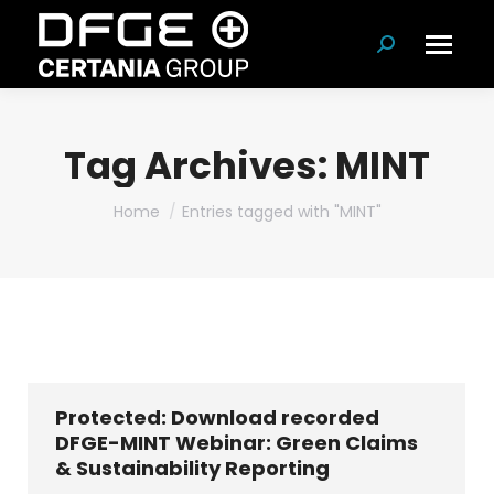
Search:
Tag Archives:
MINT
You are here:
Home
Entries tagged with "MINT"
Protected: Download recorded
DFGE-MINT Webinar: Green Claims
& Sustainability Reporting