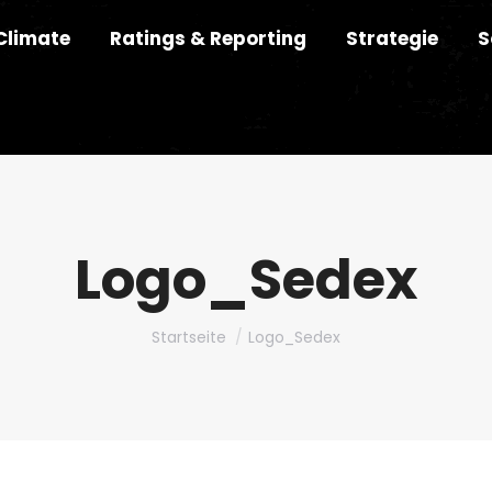
Climate
Ratings & Reporting
Strategie
S
Logo_Sedex
Du bist hier:
Startseite
Logo_Sedex