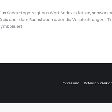
Das Sedex-Logo zeigt das Wort Sedex in fetten, schwarz
Kreis über dem Buchstaben x, der die Verpflichtung zur 
symbolisiert.
Impressum
Datenschutzerklä