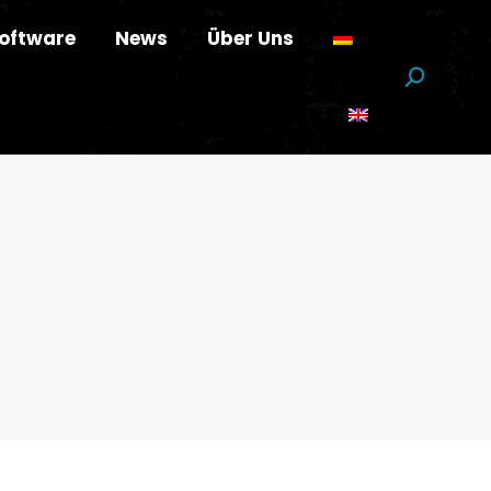
oftware
News
Über Uns
Suchen: