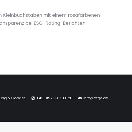
en Kleinbuchstaben mit einem rosafarbenen
Transparenz bei ESG-Rating-Berichten
rung & Cookies
+49 8192 99 7 33-20
info@dfge.de