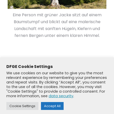
Eine Person mit grüner Jacke sitzt auf einem
Baumstumpf und blickt auf eine malerische
Landschaft mit sanften Hügeln, Kiefern und
fernen Bergen unter einem klaren Himmel.
DFGE Cookie Settings
We use cookies on our website to give you the most
relevant experience by remembering your preferences
and repeat visits. By clicking “Accept All”, you consent
to the use of all the cookies. However, you may visit
"Cookie Settings" to provide a controlled consent. For
more information, see
data security
.
© DFGE 2026. All rights reserved.
Cookie Settings
Accept All
Previously used menu 1
+49 8192 99 7 33-20
info@dfge.de