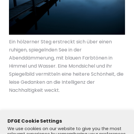
Ein hölzerner Steg erstreckt sich über einen
ruhigen, spiegelnden See in der
Abenddämmerung, mit blauen Farbtönen in
Himmel und Wasser. Eine Mondsichel und ihr
Spiegelbild vermitteln eine heitere Schönheit, die
leise Gedanken an die Intelligenz der
Nachhaltigkeit weckt.
DFGE Cookie Settings
We use cookies on our website to give you the most