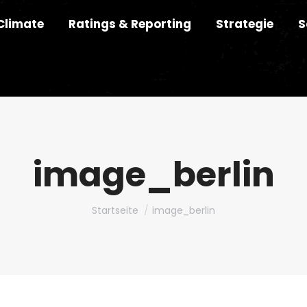
Climate
Ratings & Reporting
Strategie
S
image_berlin
Du bist hier:
Startseite
image_berlin