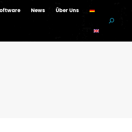
oftware
News
Über Uns
Suchen: