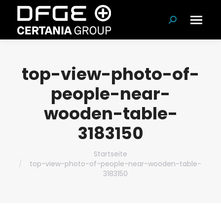
Suchen:
top-view-photo-of-
people-near-
wooden-table-
3183150
Du bist hier:
Startseite
top-view-photo-of-people-near-wooden-table-
3183150