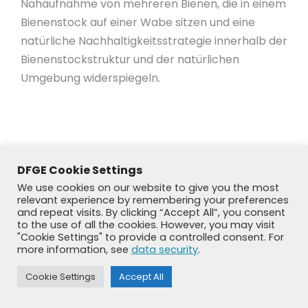
Nahaufnahme von mehreren Bienen, die in einem
Bienenstock auf einer Wabe sitzen und eine
natürliche Nachhaltigkeitsstrategie innerhalb der
Bienenstockstruktur und der natürlichen
Umgebung widerspiegeln.
DFGE Cookie Settings
We use cookies on our website to give you the most
relevant experience by remembering your preferences
and repeat visits. By clicking “Accept All”, you consent
to the use of all the cookies. However, you may visit
"Cookie Settings" to provide a controlled consent. For
more information, see
data security
.
© DFGE 2026. All rights reserved.
Previously used menu 1
Cookie Settings
Accept All
+49 8192 99 7 33-20
info@dfge.de