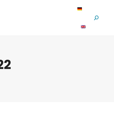
oftware
News
Über Uns
Suchen:
22