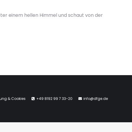
unter einem hellen Himmel und schaut von der
rung & Cookies
+49 8192 99 7 33-20
info@dfge.de