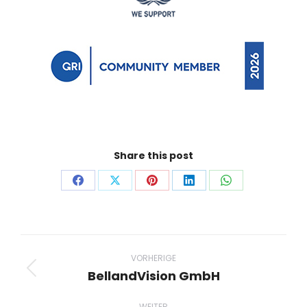
Share this post
Auf
Auf
Auf
Auf
Auf
Facebook
X
Pinterest
LinkedIn
WhatsApp
teilen
teilen
teilen
teilen
teilen
Project
navigation
VORHERIGE
BellandVision GmbH
Previous
project:
WEITER