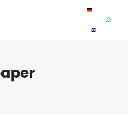
oftware
News
Über Uns
Suchen:
aper