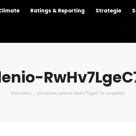
Climate
Ratings & Reporting
Strategie
S
lenio-RwHv7LgeC
Du bist hier:
Startseite
johannes-plenio-RwHv7LgeC7s-unsplash