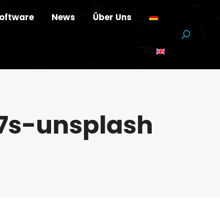
oftware
News
Über Uns
Suchen:
7s-unsplash