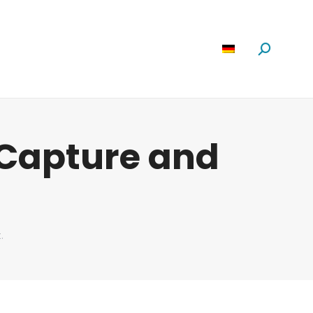
Software
News
Über Uns
Suchen:
Capture and
.