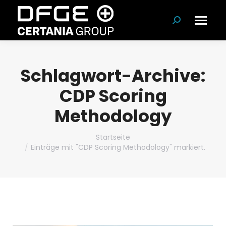
Suchen:
Schlagwort-Archive:
CDP Scoring
Methodology
Du bist hier:
Startseite
Einträge mit "CDP Scoring Methodology" markiert.