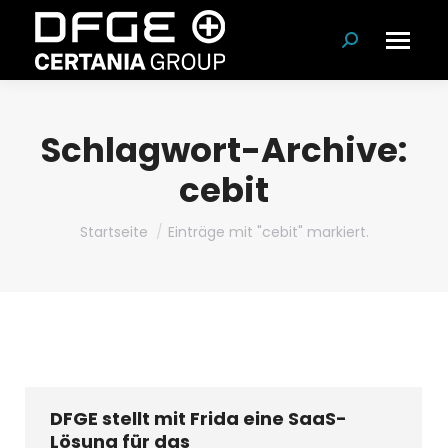
Suchen:
Schlagwort-Archive:
cebit
Du bist hier:
Startseite
Einträge mit "cebit" markiert.
DFGE stellt mit Frida eine SaaS-
Lösung für das