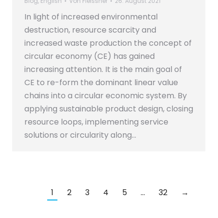
Blog
,
English
Von
Fleissner
26. August 2021
In light of increased environmental
destruction, resource scarcity and
increased waste production the concept of
circular economy (CE) has gained
increasing attention. It is the main goal of
CE to re-form the dominant linear value
chains into a circular economic system. By
applying sustainable product design, closing
resource loops, implementing service
solutions or circularity along…
1
2
3
4
5
…
32
→