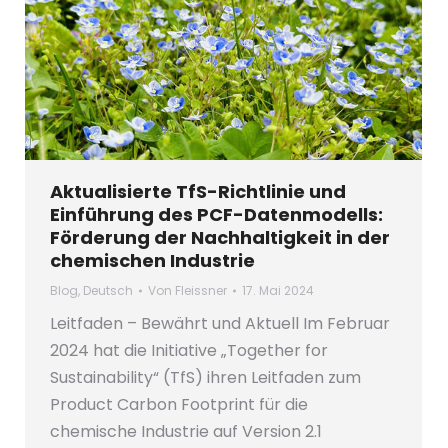
Aktualisierte TfS-Richtlinie und
Einführung des PCF-Datenmodells:
Förderung der Nachhaltigkeit in der
chemischen Industrie
Blog
,
Deutsch
Von
Fleissner
17. Mai 2024
Leitfaden – Bewährt und Aktuell Im Februar
2024 hat die Initiative „Together for
Sustainability“ (TfS) ihren Leitfaden zum
Product Carbon Footprint für die
chemische Industrie auf Version 2.1