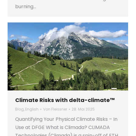
burning…
Climate Risks with delta-climate™
Blog
,
English
Von
Fleissner
28. Mai 2025
Quantifying Your Physical Climate Risks – In
Use at DFGE What is Climada? CLIMADA
Technologies (Climada) is a spin-off of ETH