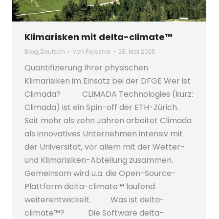
Klimarisken mit delta-climate™
Blog
,
Deutsch
Von
Fleissner
28. Mai 2025
Quantifizierung Ihrer physischen
Klimarisiken im Einsatz bei der DFGE Wer ist
Climada? CLIMADA Technologies (kurz:
Climada) ist ein Spin-off der ETH-Zürich.
Seit mehr als zehn Jahren arbeitet Climada
als innovatives Unternehmen intensiv mit
der Universität, vor allem mit der Wetter-
und Klimarisiken-Abteilung zusammen.
Gemeinsam wird u.a. die Open-Source-
Plattform delta-climate™ laufend
weiterentwickelt. Was ist delta-
climate™? Die Software delta-