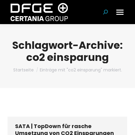
Suchen:
Schlagwort-Archive:
co2 einsparung
Du bist hier:
Startseite
Einträge mit "co2 einsparung" markiert.
SATA | TopDown für rasche
Umsetzung von CO2 Einsparungen