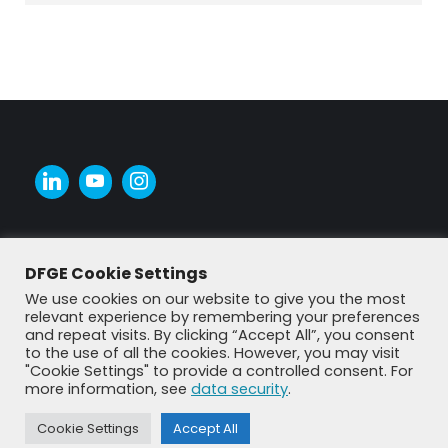
DFGE Cookie Settings
We use cookies on our website to give you the most
relevant experience by remembering your preferences
and repeat visits. By clicking “Accept All”, you consent
to the use of all the cookies. However, you may visit
"Cookie Settings" to provide a controlled consent. For
more information, see
data security
.
© DFGE 2026. All rights reserved.
Previously used menu 1
Cookie Settings
Accept All
+49 8192 99 7 33-20
info@dfge.de