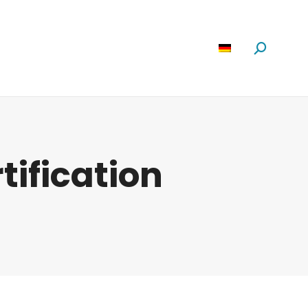
Software
News
Über Uns
Suchen:
tification