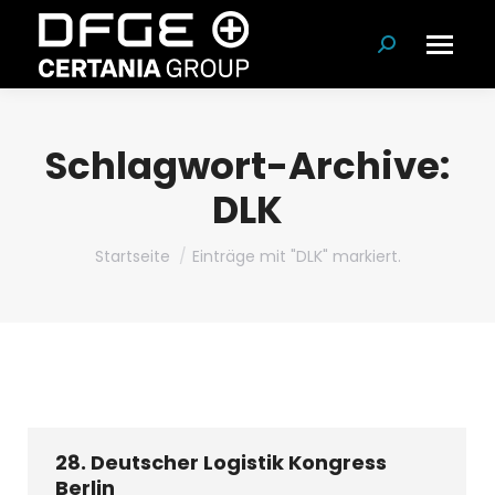
Suchen:
Schlagwort-Archive:
DLK
Du bist hier:
Startseite
Einträge mit "DLK" markiert.
28. Deutscher Logistik Kongress
Berlin