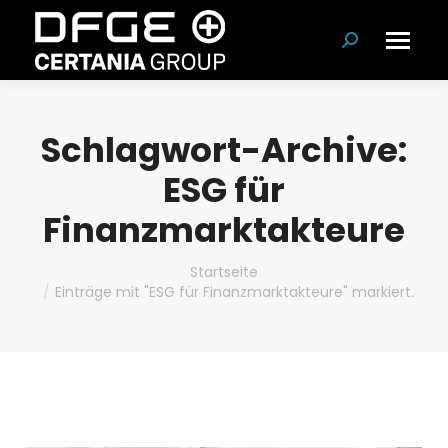
Suchen:
Schlagwort-Archive:
ESG für
Finanzmarktakteure
Du bist hier:
Startseite
Einträge mit "ESG für Finanzmarktakteure" markiert.