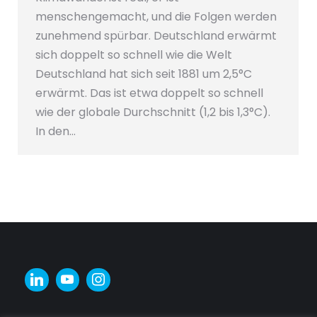
menschengemacht, und die Folgen werden
zunehmend spürbar. Deutschland erwärmt
sich doppelt so schnell wie die Welt
Deutschland hat sich seit 1881 um 2,5°C
erwärmt. Das ist etwa doppelt so schnell
wie der globale Durchschnitt (1,2 bis 1,3°C).
In den…