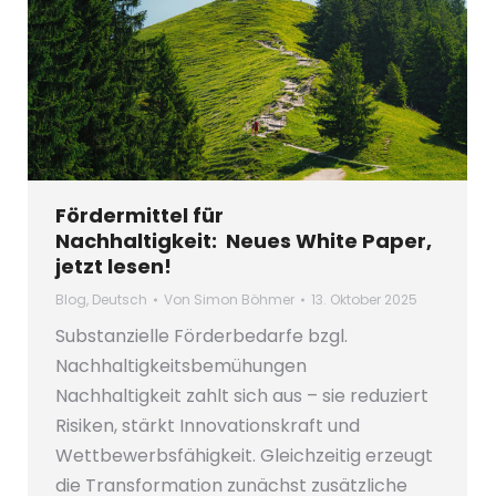
Fördermittel für
Nachhaltigkeit: Neues White Paper,
jetzt lesen!
Blog
,
Deutsch
Von
Simon Böhmer
13. Oktober 2025
Substanzielle Förderbedarfe bzgl.
Nachhaltigkeitsbemühungen
Nachhaltigkeit zahlt sich aus – sie reduziert
Risiken, stärkt Innovationskraft und
Wettbewerbsfähigkeit. Gleichzeitig erzeugt
die Transformation zunächst zusätzliche