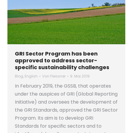
GRI Sector Program has been
approved to address sector-
specific sustainability challenges
Blog
,
English
Von
Fleissner
9. Mai 2019
In February 2019, the GSSB, that operates
under the auspices of GRI (Global Reporting
Initiative) and oversees the development of
the GRI Standards, approved the GRI Sector
Program. Its aim is to develop GRI
Standards for specific sectors and to