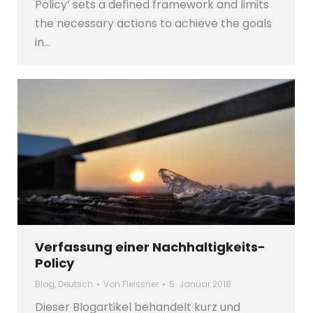
Policy’ sets a defined framework and limits
the necessary actions to achieve the goals
in…
Verfassung einer Nachhaltigkeits-
Policy
Blog
,
Deutsch
Von
Fleissner
5. Januar 2018
Dieser Blogartikel behandelt kurz und