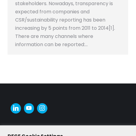
stakeholders. Nowadays, transparency is
expected from companies and
CSR/sustainability reporting has been
increasing by 5 points from 2011 to 2014[1].
There are many channels where
information can be reported:…