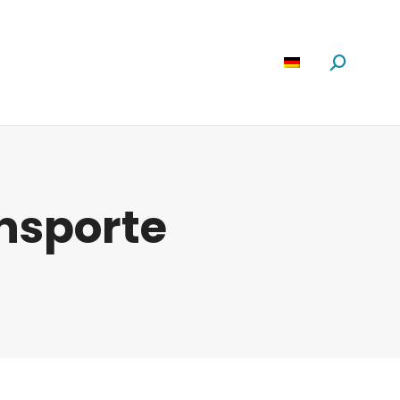
Software
News
Über Uns
Suchen:
nsporte