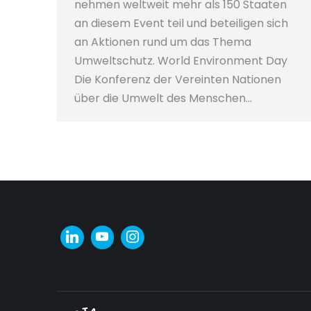
nehmen weltweit mehr als 150 Staaten
an diesem Event teil und beteiligen sich
an Aktionen rund um das Thema
Umweltschutz. World Environment Day
Die Konferenz der Vereinten Nationen
über die Umwelt des Menschen…