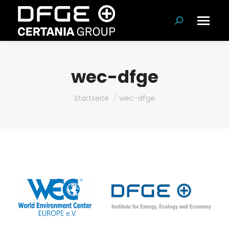
Suchen:
wec-dfge
Du bist hier:
Startseite
wec-dfge