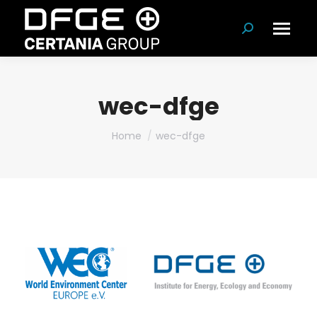
Search:
wec-dfge
You are here:
Home
wec-dfge