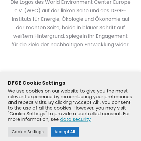
Die Logos des World Environment Center Europe
e.V. (WEC) auf der linken Seite und des DFGE-
Instituts für Energie, Ökologie und Ökonomie auf
der rechten Seite, beide in blauer Schrift auf
weißem Hintergrund, spiegeln ihr Engagement
für die Ziele der nachhaltigen Entwicklung wider.
DFGE Cookie Settings
We use cookies on our website to give you the most
relevant experience by remembering your preferences
and repeat visits. By clicking “Accept All”, you consent
to the use of all the cookies. However, you may visit
"Cookie Settings" to provide a controlled consent. For
more information, see
data security
.
© DFGE 2026. All rights reserved.
Cookie Settings
Accept All
Previously used menu 1
+49 8192 99 7 33-20
info@dfge.de