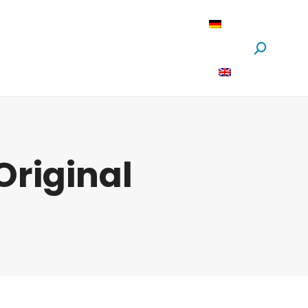
oftware
News
Über Uns
Suchen:
riginal