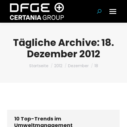
Suchen:
Tägliche Archive:
18.
Dezember 2012
Du bist hier:
Startseite
2012
Dezember
18
10 Top-Trends im
Umweltmanagement