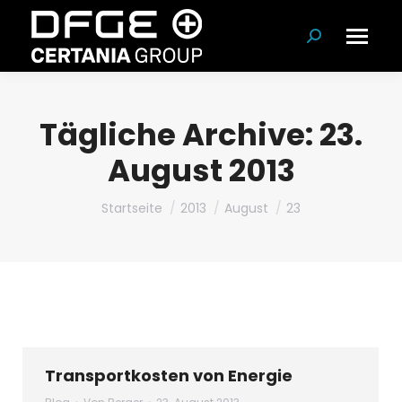
Suchen:
Tägliche Archive:
23.
August 2013
Du bist hier:
Startseite
2013
August
23
Transportkosten von Energie