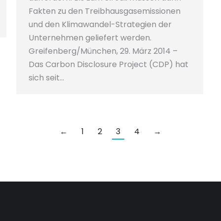
Fakten zu den Treibhausgasemissionen
und den Klimawandel-Strategien der
Unternehmen geliefert werden.
Greifenberg/München, 29. März 2014 –
Das Carbon Disclosure Project (CDP) hat
sich seit…
←
1
2
3
4
→