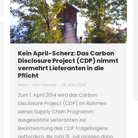
Kein April-Scherz: Das Carbon
Disclosure Project (CDP) nimmt
vermehrt Lieferanten in die
Pflicht
News
Von
Fleissner
29. März 2014
Zum 1. April 2014 wird das Carbon
Disclosure Project (CDP) im Rahmen
seines Supply Chain Programm
ausgewählte Lieferanten zur
Beantwortung des CDP Fragebogens
auffordern. Bis zum 31. Juli müssen dann