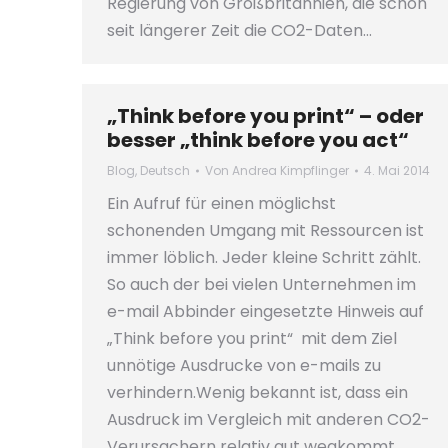
Regierung von Großbritannien, die schon
seit längerer Zeit die CO2-Daten…
„Think before you print“ – oder
besser „think before you act“
Blog
,
Deutsch
Von
Andrea Kimpflinger
4. Mai 2014
Ein Aufruf für einen möglichst
schonenden Umgang mit Ressourcen ist
immer löblich. Jeder kleine Schritt zählt.
So auch der bei vielen Unternehmen im
e-mail Abbinder eingesetzte Hinweis auf
„Think before you print“ mit dem Ziel
unnötige Ausdrucke von e-mails zu
verhindern.Wenig bekannt ist, dass ein
Ausdruck im Vergleich mit anderen CO2-
Verursachern relativ gut wegkommt.