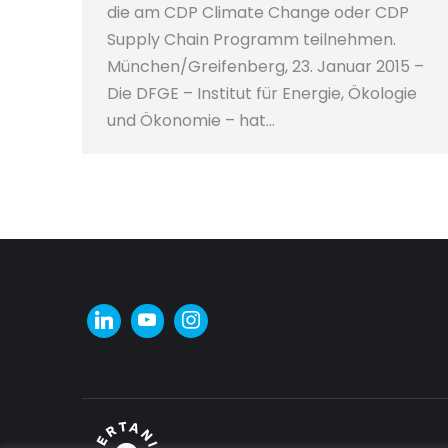
die am CDP Climate Change oder CDP
Supply Chain Programm teilnehmen.
München/Greifenberg, 23. Januar 2015 –
Die DFGE – Institut für Energie, Ökologie
und Ökonomie – hat…