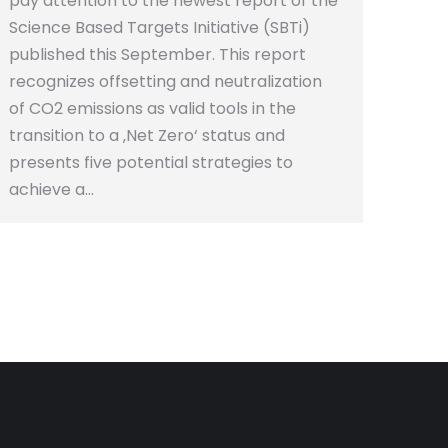
pay attention to the newest report of the
Science Based Targets Initiative (SBTi)
published this September. This report
recognizes offsetting and neutralization
of CO2 emissions as valid tools in the
transition to a ‚Net Zero‘ status and
presents five potential strategies to
achieve a…