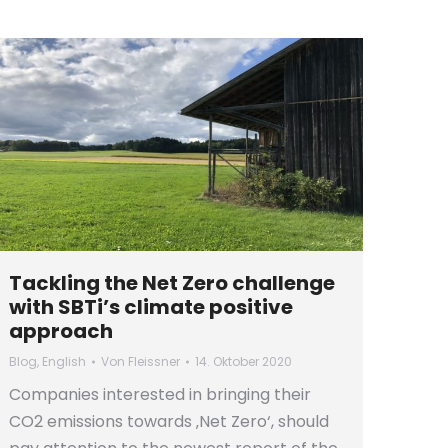
Tackling the Net Zero challenge
with SBTi’s climate positive
approach
Blog
,
English
Von
Fleissner
14. Oktober 2020
Companies interested in bringing their
CO2 emissions towards ‚Net Zero‘, should