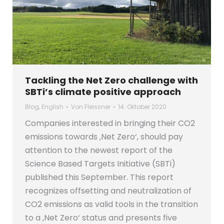
Tackling the Net Zero challenge with
SBTi’s climate positive approach
Blog
,
English
Von
Fleissner
14. Oktober 2020
Companies interested in bringing their CO2
emissions towards ‚Net Zero‘, should pay
attention to the newest report of the
Science Based Targets Initiative (SBTi)
published this September. This report
recognizes offsetting and neutralization of
CO2 emissions as valid tools in the transition
to a ‚Net Zero‘ status and presents five