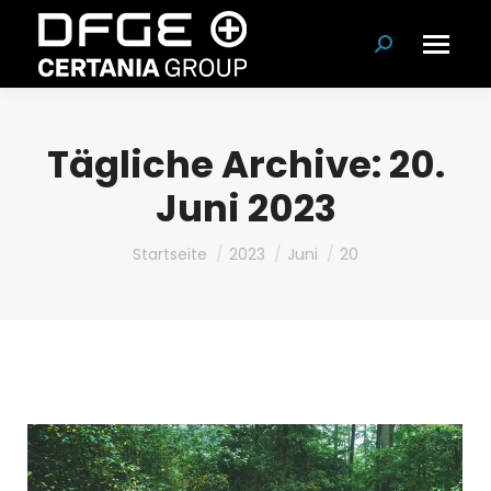
Suchen:
Tägliche Archive:
20.
Juni 2023
Du bist hier:
Startseite
2023
Juni
20