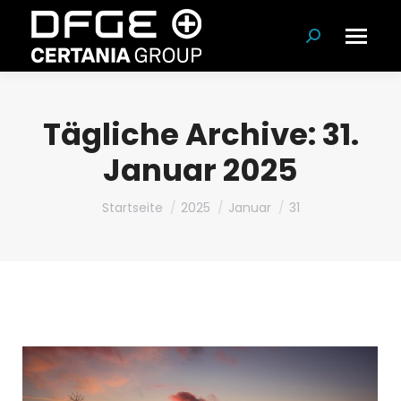
Suchen:
Tägliche Archive:
31.
Januar 2025
Du bist hier:
Startseite
2025
Januar
31