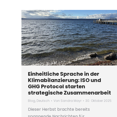
Einheitliche Sprache in der
Klimabilanzierung: ISO und
GHG Protocol starten
strategische Zusammenarbeit
Blog
,
Deutsch
Von
Sandra Mayr
30. Oktober 2025
Dieser Herbst brachte bereits
spannende Nachrichten für