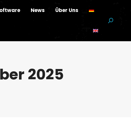
oftware
News
Über Uns
Suchen:
ober 2025