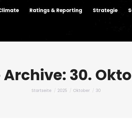
Climate
Ratings & Reporting
Strategie
S
 Archive:
30. Okt
Du bist hier:
Startseite
2025
Oktober
30