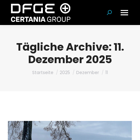
Suchen:
Tägliche Archive:
11.
Dezember 2025
Du bist hier:
Startseite
2025
Dezember
11