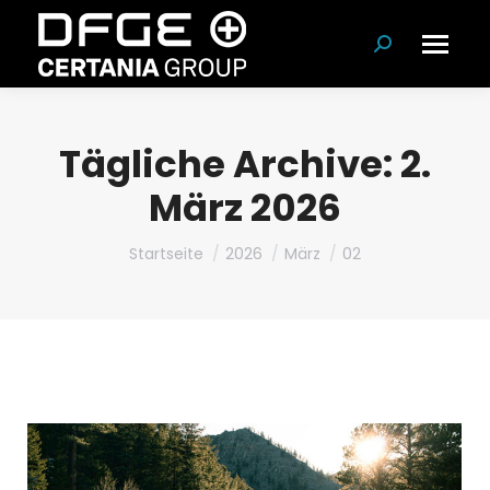
Suchen:
Tägliche Archive:
2.
März 2026
Du bist hier:
Startseite
2026
März
02